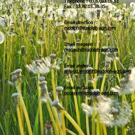
Téléphone : 03.87.03.16.51
Fax : 03.87.03.38.35
Email direction :
rudolph@rudolph-agri.com
Email magasin :
magasin@rudolph-agri.com
Email atelier :
arnaud.lenjoint@rudolph-agri.com
Email occasion :
occasion@rudolph-agri.com