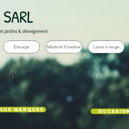
Elevage
Matériel Forestier
Lame à neige
cole
Nos marques
OCCASIO