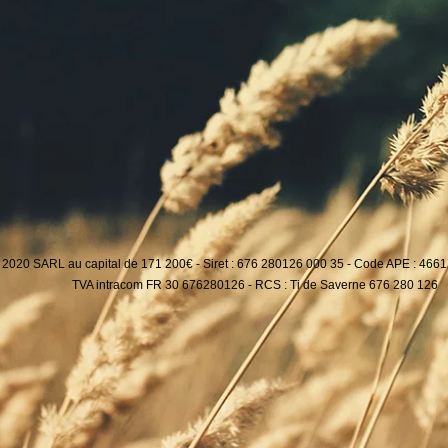
 2020 SARL au capital de 171 200€ - Siret : 676 280126 000 35 - Code APE : 4661
TVA intracom FR 30 676280126 - RCS : Ti de Saverne 676 280 126